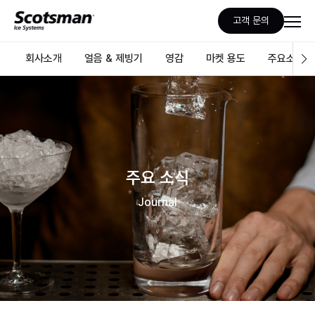
고객 문의
회사소개
얼음 & 제빙기
영감
마켓 용도
주요소식
주요 소식
Journal