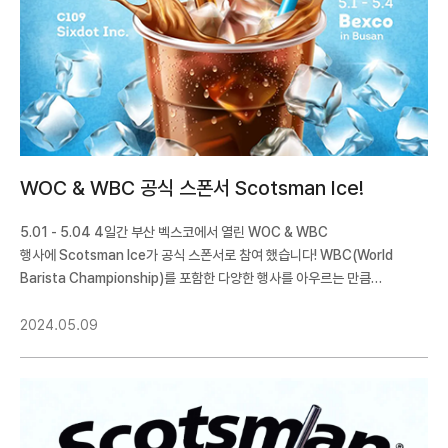
WOC & WBC 공식 스폰서 Scotsman Ice!
5.01 - 5.04 4일간 부산 벡스코에서 열린 WOC & WBC
행사에 Scotsman Ice가 공식 스폰서로 참여 했습니다! WBC(World
Barista Championship)를 포함한 다양한 행사를 아우르는 만큼
세계적으로 기대가 큰 이벤트 였는데요,역시 수많은 외국인들이 부산까지
찾아올 만큼 성황리에 종료 되었습니다. 저희 Scotsman에서도 독립 부스를
2024.05.09
이용해 행사에 참여 했습니다.19년도 WBC 챔피언인 Michalis
Dimitrakopoulos와 함께 커피 마스터클래스 및 얼음을 활용한 칵테일 시연
등 다양한 이벤트를 진행 했습니다.월드 챔피언도 인정하는 얼음의 중요성.
세계적인 얼음 Scotsman과 함께하세요!