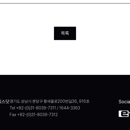
목록
식스닷
경기도 성남시 분당구 황새울로200번길36, 916호
Soci
Tel +82-(0)31-8039-7311 / 1644-3363
Fax +82-(0)31-8039-7312