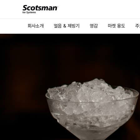
회사소개
얼음 & 제빙기
영감
마켓 용도
주